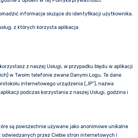
godnie z opisem w tej Polityka prywatności.
romadzić informacje służące do identyfikacji użytkownika.
ług, z których korzysta aplikacja
rzystasz z naszej Usługi, w przypadku błędu w aplikacji
ecich) w Twoim telefonie zwane Danymi Logu. Te dane
rotokołu internetowego urządzenia („IP”), nazwa
plikacji podczas korzystania z naszej Usługi, godzina i
h, które są powszechnie używane jako anonimowe unikalne
 z odwiedzanych przez Ciebie stron internetowych i