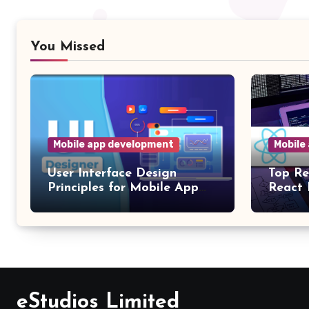
You Missed
Mobile app development
Mobile
User Interface Design
Top Re
Principles for Mobile App
React 
Development
App D
eStudios Limited