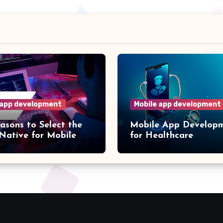
 app development
Mobile app development
asons to Select the
Mobile App Develop
Native for Mobile
for Healthcare
evelopment